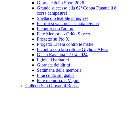
Giornate dello Sport 2026
Grande successo alla 62ª Coppa Faganelli di
corsa campestre!
Spettacolo teatrale in inglese
Per noi si va... nella scuola Divina
Incontro con l'autore
Fare Memoria - Oddo Stocco
Progetto su Pio X
Progetto Libera contro le mafie
Incontro con la scrittrice Gigliola Alvisi
Gita a Ravenna 22-04-2024
I gioielli barbarici
Giornata dei diritti
Settimana della memoria
Il racconto sul giallo
Fare memoria: il Vajont
Galleria San Giovanni Bosco