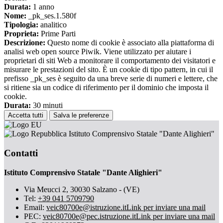
Durata:
1 anno
Nome:
_pk_ses.1.580f
Tipologia:
analitico
Proprieta:
Prime Parti
Descrizione:
Questo nome di cookie è associato alla piattaforma di
analisi web open source Piwik. Viene utilizzato per aiutare i
proprietari di siti Web a monitorare il comportamento dei visitatori e
misurare le prestazioni del sito. È un cookie di tipo pattern, in cui il
prefisso _pk_ses è seguito da una breve serie di numeri e lettere, che
si ritiene sia un codice di riferimento per il dominio che imposta il
cookie.
Durata:
30 minuti
Accetta tutti
Salva le preferenze
Istituto Comprensivo Statale "Dante Alighieri"
Contatti
Istituto Comprensivo Statale "Dante Alighieri"
Via Meucci 2, 30030 Salzano - (VE)
Tel:
+39 041 5709790
Email:
veic80700e@istruzione.it
Link per inviare una mail
PEC:
veic80700e@pec.istruzione.it
Link per inviare una mail