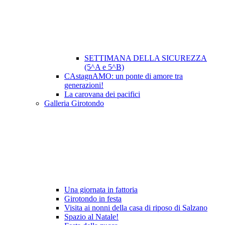
SETTIMANA DELLA SICUREZZA
(5^A e 5^B)
CAstagnAMO: un ponte di amore tra
generazioni!
La carovana dei pacifici
Galleria Girotondo
Una giornata in fattoria
Girotondo in festa
Visita ai nonni della casa di riposo di Salzano
Spazio al Natale!