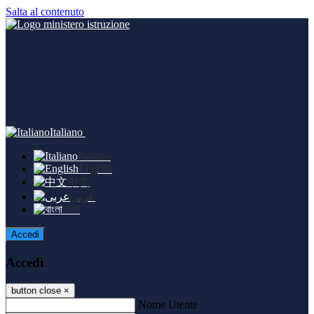
Salta al contenuto
Italiano
Italiano
English
中文
عربى
বাংলা
Accedi
Accedi
button close
×
Nome Utente