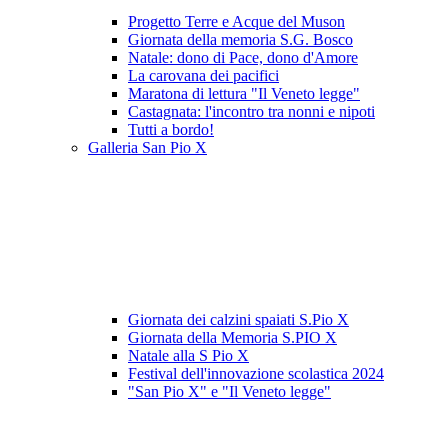
Progetto Terre e Acque del Muson
Giornata della memoria S.G. Bosco
Natale: dono di Pace, dono d'Amore
La carovana dei pacifici
Maratona di lettura "Il Veneto legge"
Castagnata: l'incontro tra nonni e nipoti
Tutti a bordo!
Galleria San Pio X
Giornata dei calzini spaiati S.Pio X
Giornata della Memoria S.PIO X
Natale alla S Pio X
Festival dell'innovazione scolastica 2024
"San Pio X" e "Il Veneto legge"