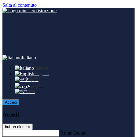
Salta al contenuto
Italiano
Italiano
English
中文
عربى
বাংলা
Accedi
Accedi
button close
×
Nome Utente