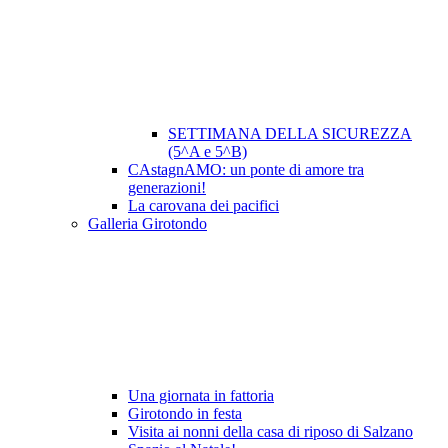
SETTIMANA DELLA SICUREZZA
(5^A e 5^B)
CAstagnAMO: un ponte di amore tra
generazioni!
La carovana dei pacifici
Galleria Girotondo
Una giornata in fattoria
Girotondo in festa
Visita ai nonni della casa di riposo di Salzano