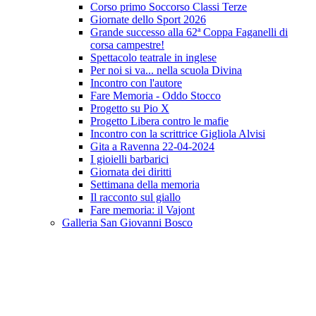
Corso primo Soccorso Classi Terze
Giornate dello Sport 2026
Grande successo alla 62ª Coppa Faganelli di
corsa campestre!
Spettacolo teatrale in inglese
Per noi si va... nella scuola Divina
Incontro con l'autore
Fare Memoria - Oddo Stocco
Progetto su Pio X
Progetto Libera contro le mafie
Incontro con la scrittrice Gigliola Alvisi
Gita a Ravenna 22-04-2024
I gioielli barbarici
Giornata dei diritti
Settimana della memoria
Il racconto sul giallo
Fare memoria: il Vajont
Galleria San Giovanni Bosco