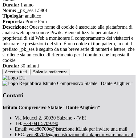
Durata:
1 anno
Nome:
_pk_ses.1.580f
Tipologia:
analitico
Proprieta:
Prime Parti
Descrizione:
Questo nome di cookie è associato alla piattaforma di
analisi web open source Piwik. Viene utilizzato per aiutare i
proprietari di siti Web a monitorare il comportamento dei visitatori e
misurare le prestazioni del sito. È un cookie di tipo pattern, in cui il
prefisso _pk_ses è seguito da una breve serie di numeri e lettere, che
si ritiene sia un codice di riferimento per il dominio che imposta il
cookie.
Durata:
30 minuti
Accetta tutti
Salva le preferenze
Istituto Comprensivo Statale "Dante Alighieri"
Contatti
Istituto Comprensivo Statale "Dante Alighieri"
Via Meucci 2, 30030 Salzano - (VE)
Tel:
+39 041 5709790
Email:
veic80700e@istruzione.it
Link per inviare una mail
PEC:
veic80700e@pec.istruzione.it
Link per inviare una mail