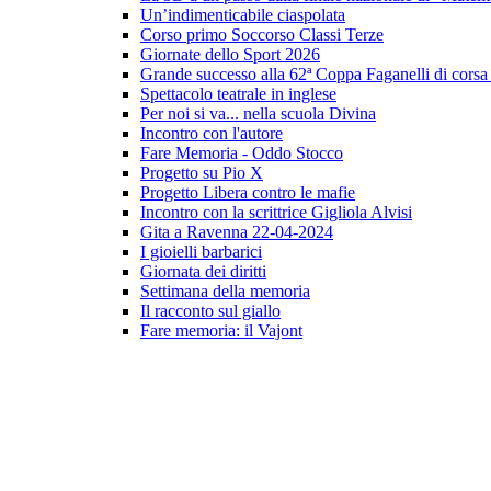
Un’indimenticabile ciaspolata
Corso primo Soccorso Classi Terze
Giornate dello Sport 2026
Grande successo alla 62ª Coppa Faganelli di corsa
Spettacolo teatrale in inglese
Per noi si va... nella scuola Divina
Incontro con l'autore
Fare Memoria - Oddo Stocco
Progetto su Pio X
Progetto Libera contro le mafie
Incontro con la scrittrice Gigliola Alvisi
Gita a Ravenna 22-04-2024
I gioielli barbarici
Giornata dei diritti
Settimana della memoria
Il racconto sul giallo
Fare memoria: il Vajont