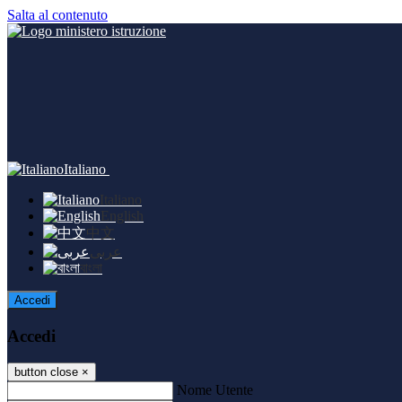
Salta al contenuto
Italiano
Italiano
English
中文
عربى
বাংলা
Accedi
Accedi
button close
×
Nome Utente