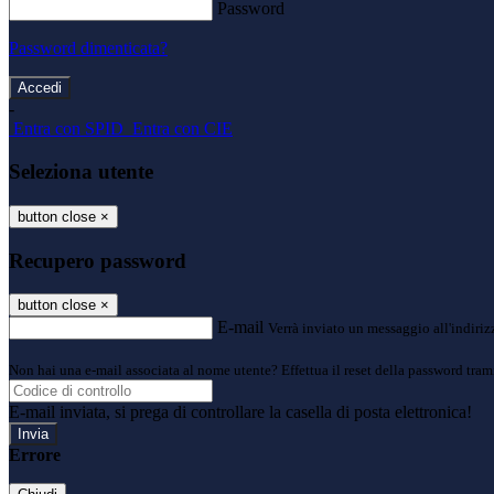
Password
Password dimenticata?
-
Entra con SPID
Entra con CIE
Seleziona utente
button close
×
Recupero password
button close
×
E-mail
Verrà inviato un messaggio all'indirizz
Non hai una e-mail associata al nome utente? Effettua il reset della password tram
E-mail inviata, si prega di controllare la casella di posta elettronica!
Errore