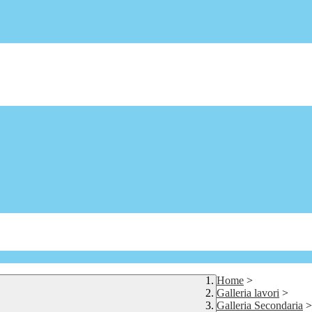
Home
>
Galleria lavori
>
Galleria Secondaria
>