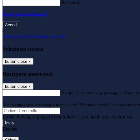
Password
Password dimenticata?
-
Entra con SPID
Entra con CIE
Seleziona utente
button close
×
Recupero password
button close
×
E-mail
Verrà inviato un messaggio all'indirizz
Non hai una e-mail associata al nome utente? Effettua il reset della password tram
E-mail inviata, si prega di controllare la casella di posta elettronica!
Errore