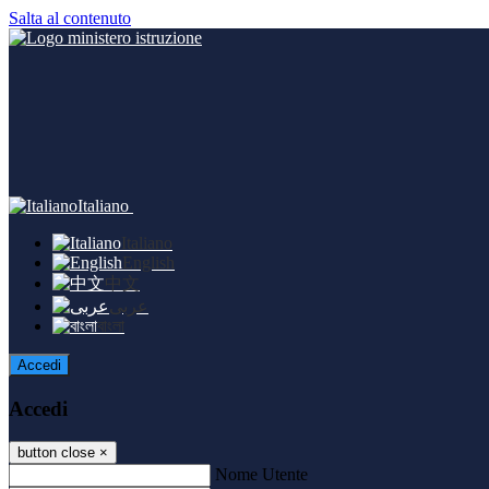
Salta al contenuto
Italiano
Italiano
English
中文
عربى
বাংলা
Accedi
Accedi
button close
×
Nome Utente