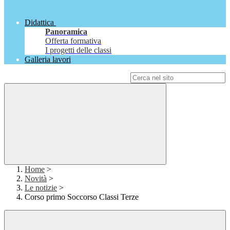
Didattica
Panoramica
Offerta formativa
I progetti delle classi
Galleria lavori
Campo di ricerca per le pagine del sito
Home
>
Novità
>
Le notizie
>
Corso primo Soccorso Classi Terze