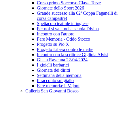
Corso primo Soccorso Classi Terze
Giornate dello Sport 2026
Grande successo alla 62ª Coppa Faganelli di
corsa campestre!
Spettacolo teatrale in inglese
Per noi si va... nella scuola Divina
Incontro con l'autore
Fare Memoria - Oddo Stocco
Progetto su Pio X
Progetto Libera contro le mafie
Incontro con la scrittrice Gigliola Alvisi
Gita a Ravenna 22-04-2024
I gioielli barbarici
Giornata dei diritti
Settimana della memoria
Il racconto sul giallo
Fare memoria: il Vajont
Galleria San Giovanni Bosco