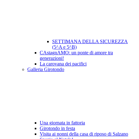
SETTIMANA DELLA SICUREZZA
(5^A e 5^B)
CAstagnAMO: un ponte di amore tra
generazioni!
La carovana dei pacifici
Galleria Girotondo
Una giornata in fattoria
Girotondo in festa
Visita ai nonni della casa di riposo di Salzano