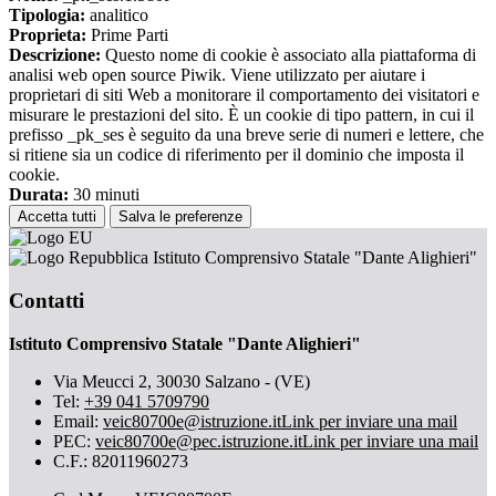
Tipologia:
analitico
Proprieta:
Prime Parti
Descrizione:
Questo nome di cookie è associato alla piattaforma di
analisi web open source Piwik. Viene utilizzato per aiutare i
proprietari di siti Web a monitorare il comportamento dei visitatori e
misurare le prestazioni del sito. È un cookie di tipo pattern, in cui il
prefisso _pk_ses è seguito da una breve serie di numeri e lettere, che
si ritiene sia un codice di riferimento per il dominio che imposta il
cookie.
Durata:
30 minuti
Accetta tutti
Salva le preferenze
Istituto Comprensivo Statale "Dante Alighieri"
Contatti
Istituto Comprensivo Statale "Dante Alighieri"
Via Meucci 2, 30030 Salzano - (VE)
Tel:
+39 041 5709790
Email:
veic80700e@istruzione.it
Link per inviare una mail
PEC:
veic80700e@pec.istruzione.it
Link per inviare una mail
C.F.: 82011960273