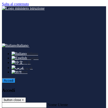
Salta al contenuto
Italiano
Italiano
English
中文
عربى
বাংলা
Accedi
Accedi
button close
×
Nome Utente