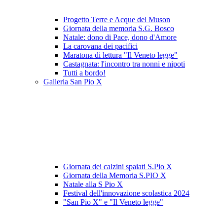
Progetto Terre e Acque del Muson
Giornata della memoria S.G. Bosco
Natale: dono di Pace, dono d'Amore
La carovana dei pacifici
Maratona di lettura "Il Veneto legge"
Castagnata: l'incontro tra nonni e nipoti
Tutti a bordo!
Galleria San Pio X
Giornata dei calzini spaiati S.Pio X
Giornata della Memoria S.PIO X
Natale alla S Pio X
Festival dell'innovazione scolastica 2024
"San Pio X" e "Il Veneto legge"