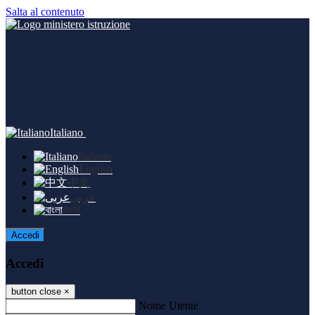
Salta al contenuto
Italiano
Italiano
English
中文
عربى
বাংলা
Accedi
Accedi
button close
×
Nome Utente