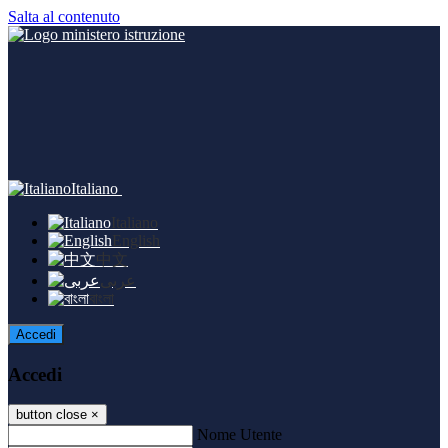
Salta al contenuto
Italiano
Italiano
English
中文
عربى
বাংলা
Accedi
Accedi
button close
×
Nome Utente