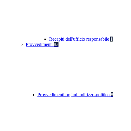
Recapiti dell'ufficio responsabile
1
Provvedimenti
83
Provvedimenti organi indirizzo-politico
8