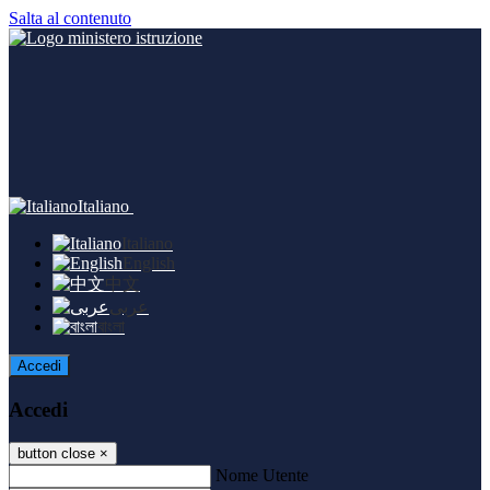
Salta al contenuto
Italiano
Italiano
English
中文
عربى
বাংলা
Accedi
Accedi
button close
×
Nome Utente