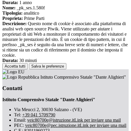
Durata:
1 anno
Nome:
_pk_ses.1.580f
Tipologia:
analitico
Proprieta:
Prime Parti
Descrizione:
Questo nome di cookie è associato alla piattaforma di
analisi web open source Piwik. Viene utilizzato per aiutare i
proprietari di siti Web a monitorare il comportamento dei visitatori e
misurare le prestazioni del sito. È un cookie di tipo pattern, in cui il
prefisso _pk_ses è seguito da una breve serie di numeri e lettere, che
si ritiene sia un codice di riferimento per il dominio che imposta il
cookie.
Durata:
30 minuti
Accetta tutti
Salva le preferenze
Istituto Comprensivo Statale "Dante Alighieri"
Contatti
Istituto Comprensivo Statale "Dante Alighieri"
Via Meucci 2, 30030 Salzano - (VE)
Tel:
+39 041 5709790
Email:
veic80700e@istruzione.it
Link per inviare una mail
PEC:
veic80700e@pec.istruzione.it
Link per inviare una mail
C.F.: 82011960273