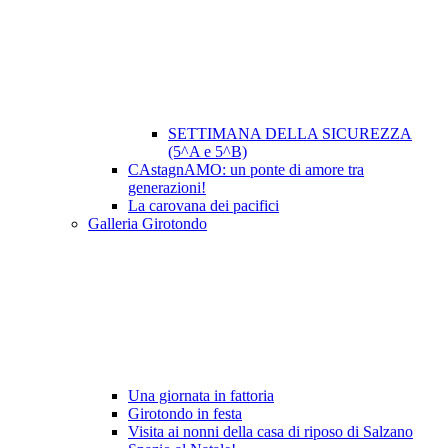
SETTIMANA DELLA SICUREZZA
(5^A e 5^B)
CAstagnAMO: un ponte di amore tra
generazioni!
La carovana dei pacifici
Galleria Girotondo
Una giornata in fattoria
Girotondo in festa
Visita ai nonni della casa di riposo di Salzano