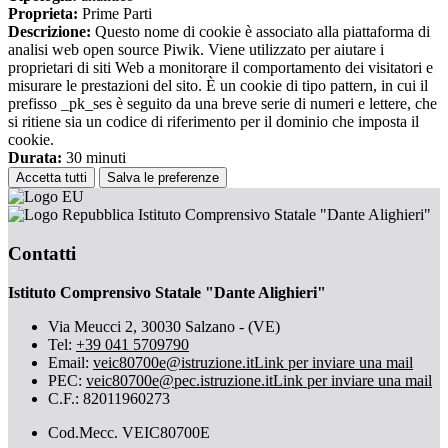
Proprieta:
Prime Parti
Descrizione:
Questo nome di cookie è associato alla piattaforma di
analisi web open source Piwik. Viene utilizzato per aiutare i
proprietari di siti Web a monitorare il comportamento dei visitatori e
misurare le prestazioni del sito. È un cookie di tipo pattern, in cui il
prefisso _pk_ses è seguito da una breve serie di numeri e lettere, che
si ritiene sia un codice di riferimento per il dominio che imposta il
cookie.
Durata:
30 minuti
Accetta tutti
Salva le preferenze
Istituto Comprensivo Statale "Dante Alighieri"
Contatti
Istituto Comprensivo Statale "Dante Alighieri"
Via Meucci 2, 30030 Salzano - (VE)
Tel:
+39 041 5709790
Email:
veic80700e@istruzione.it
Link per inviare una mail
PEC:
veic80700e@pec.istruzione.it
Link per inviare una mail
C.F.: 82011960273
Cod.Mecc. VEIC80700E