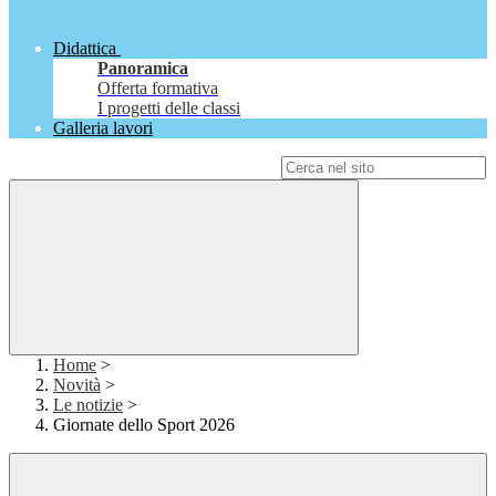
Didattica
Panoramica
Offerta formativa
I progetti delle classi
Galleria lavori
Campo di ricerca per le pagine del sito
Home
>
Novità
>
Le notizie
>
Giornate dello Sport 2026