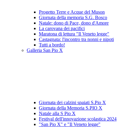
Progetto Terre e Acque del Muson
Giornata della memoria S.G. Bosco
Natale: dono di Pace, dono d'Amore
La carovana dei pacifici
Maratona di lettura "Il Veneto legge"
Castagnata: l'incontro tra nonni e nipoti
Tutti a bordo!
Galleria San Pio X
Giornata dei calzini spaiati S.Pio X
Giornata della Memoria S.PIO X
Natale alla S Pio X
Festival dell'innovazione scolastica 2024
"San Pio X" e "Il Veneto legge"