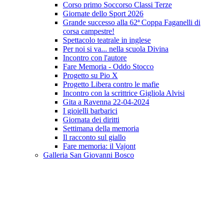
Corso primo Soccorso Classi Terze
Giornate dello Sport 2026
Grande successo alla 62ª Coppa Faganelli di
corsa campestre!
Spettacolo teatrale in inglese
Per noi si va... nella scuola Divina
Incontro con l'autore
Fare Memoria - Oddo Stocco
Progetto su Pio X
Progetto Libera contro le mafie
Incontro con la scrittrice Gigliola Alvisi
Gita a Ravenna 22-04-2024
I gioielli barbarici
Giornata dei diritti
Settimana della memoria
Il racconto sul giallo
Fare memoria: il Vajont
Galleria San Giovanni Bosco