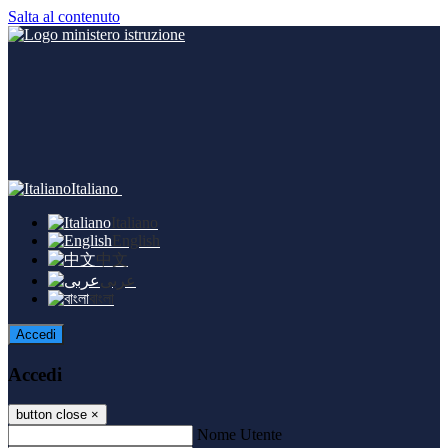
Salta al contenuto
Italiano
Italiano
English
中文
عربى
বাংলা
Accedi
Accedi
button close
×
Nome Utente