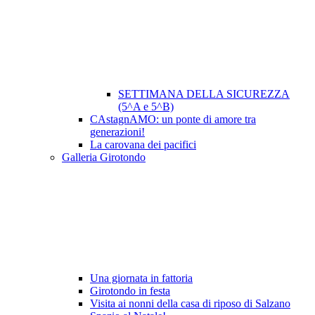
SETTIMANA DELLA SICUREZZA
(5^A e 5^B)
CAstagnAMO: un ponte di amore tra
generazioni!
La carovana dei pacifici
Galleria Girotondo
Una giornata in fattoria
Girotondo in festa
Visita ai nonni della casa di riposo di Salzano