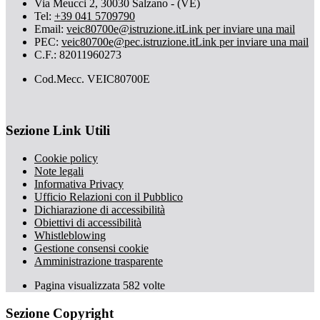
Via Meucci 2, 30030 Salzano - (VE)
Tel:
+39 041 5709790
Email:
veic80700e@istruzione.it
Link per inviare una mail
PEC:
veic80700e@pec.istruzione.it
Link per inviare una mail
C.F.: 82011960273
Cod.Mecc. VEIC80700E
Sezione Link Utili
Cookie policy
Note legali
Informativa Privacy
Ufficio Relazioni con il Pubblico
Dichiarazione di accessibilità
Obiettivi di accessibilità
Whistleblowing
Gestione consensi cookie
Amministrazione trasparente
Pagina visualizzata
582
volte
Sezione Copyright