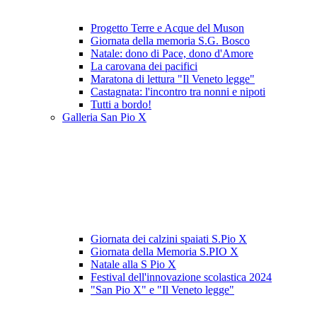
Progetto Terre e Acque del Muson
Giornata della memoria S.G. Bosco
Natale: dono di Pace, dono d'Amore
La carovana dei pacifici
Maratona di lettura "Il Veneto legge"
Castagnata: l'incontro tra nonni e nipoti
Tutti a bordo!
Galleria San Pio X
Giornata dei calzini spaiati S.Pio X
Giornata della Memoria S.PIO X
Natale alla S Pio X
Festival dell'innovazione scolastica 2024
"San Pio X" e "Il Veneto legge"