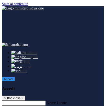
Salta al contenuto
Italiano
Italiano
English
中文
عربى
বাংলা
Accedi
Accedi
button close
×
Nome Utente