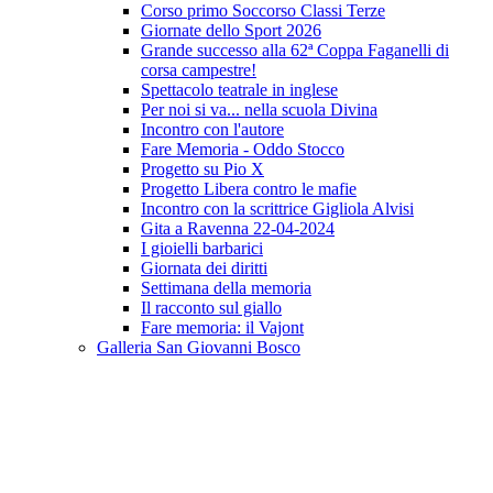
Corso primo Soccorso Classi Terze
Giornate dello Sport 2026
Grande successo alla 62ª Coppa Faganelli di
corsa campestre!
Spettacolo teatrale in inglese
Per noi si va... nella scuola Divina
Incontro con l'autore
Fare Memoria - Oddo Stocco
Progetto su Pio X
Progetto Libera contro le mafie
Incontro con la scrittrice Gigliola Alvisi
Gita a Ravenna 22-04-2024
I gioielli barbarici
Giornata dei diritti
Settimana della memoria
Il racconto sul giallo
Fare memoria: il Vajont
Galleria San Giovanni Bosco