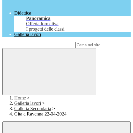
Didattica
Panoramica
Offerta formativa
I progetti delle classi
Galleria lavori
Campo di ricerca per le pagine del sito
Home
>
Galleria lavori
>
Galleria Secondaria
>
Gita a Ravenna 22-04-2024