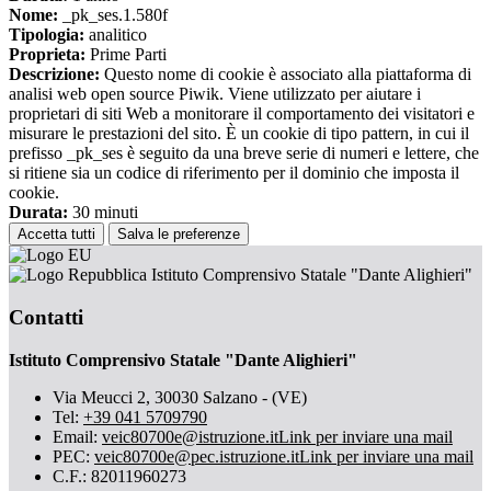
Nome:
_pk_ses.1.580f
Tipologia:
analitico
Proprieta:
Prime Parti
Descrizione:
Questo nome di cookie è associato alla piattaforma di
analisi web open source Piwik. Viene utilizzato per aiutare i
proprietari di siti Web a monitorare il comportamento dei visitatori e
misurare le prestazioni del sito. È un cookie di tipo pattern, in cui il
prefisso _pk_ses è seguito da una breve serie di numeri e lettere, che
si ritiene sia un codice di riferimento per il dominio che imposta il
cookie.
Durata:
30 minuti
Accetta tutti
Salva le preferenze
Istituto Comprensivo Statale "Dante Alighieri"
Contatti
Istituto Comprensivo Statale "Dante Alighieri"
Via Meucci 2, 30030 Salzano - (VE)
Tel:
+39 041 5709790
Email:
veic80700e@istruzione.it
Link per inviare una mail
PEC:
veic80700e@pec.istruzione.it
Link per inviare una mail
C.F.: 82011960273