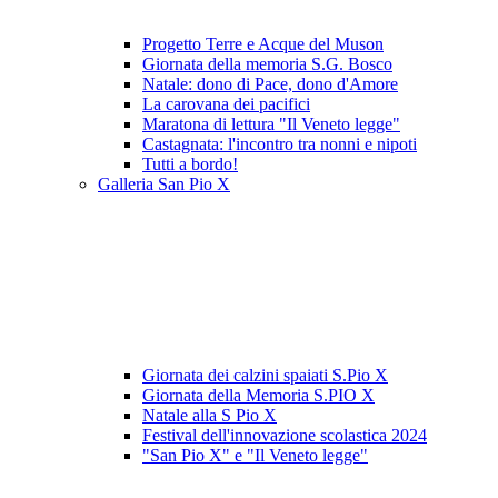
Progetto Terre e Acque del Muson
Giornata della memoria S.G. Bosco
Natale: dono di Pace, dono d'Amore
La carovana dei pacifici
Maratona di lettura "Il Veneto legge"
Castagnata: l'incontro tra nonni e nipoti
Tutti a bordo!
Galleria San Pio X
Giornata dei calzini spaiati S.Pio X
Giornata della Memoria S.PIO X
Natale alla S Pio X
Festival dell'innovazione scolastica 2024
"San Pio X" e "Il Veneto legge"