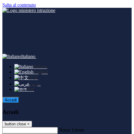
Salta al contenuto
Italiano
Italiano
English
中文
عربى
বাংলা
Accedi
Accedi
button close
×
Nome Utente