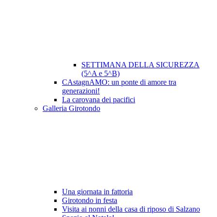
SETTIMANA DELLA SICUREZZA
(5^A e 5^B)
CAstagnAMO: un ponte di amore tra
generazioni!
La carovana dei pacifici
Galleria Girotondo
Una giornata in fattoria
Girotondo in festa
Visita ai nonni della casa di riposo di Salzano