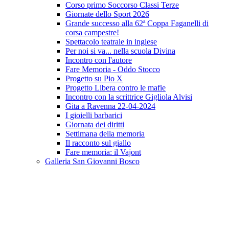
Corso primo Soccorso Classi Terze
Giornate dello Sport 2026
Grande successo alla 62ª Coppa Faganelli di
corsa campestre!
Spettacolo teatrale in inglese
Per noi si va... nella scuola Divina
Incontro con l'autore
Fare Memoria - Oddo Stocco
Progetto su Pio X
Progetto Libera contro le mafie
Incontro con la scrittrice Gigliola Alvisi
Gita a Ravenna 22-04-2024
I gioielli barbarici
Giornata dei diritti
Settimana della memoria
Il racconto sul giallo
Fare memoria: il Vajont
Galleria San Giovanni Bosco