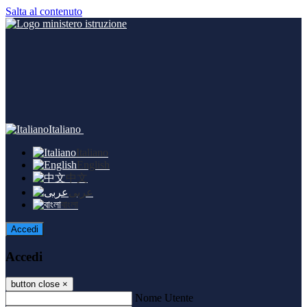
Salta al contenuto
Italiano
Italiano
English
中文
عربى
বাংলা
Accedi
Accedi
button close
×
Nome Utente