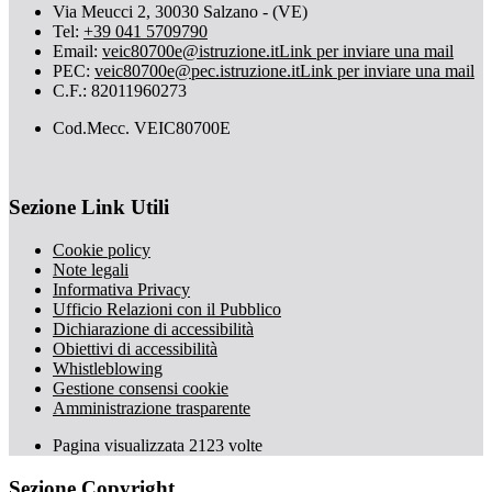
Via Meucci 2, 30030 Salzano - (VE)
Tel:
+39 041 5709790
Email:
veic80700e@istruzione.it
Link per inviare una mail
PEC:
veic80700e@pec.istruzione.it
Link per inviare una mail
C.F.: 82011960273
Cod.Mecc. VEIC80700E
Sezione Link Utili
Cookie policy
Note legali
Informativa Privacy
Ufficio Relazioni con il Pubblico
Dichiarazione di accessibilità
Obiettivi di accessibilità
Whistleblowing
Gestione consensi cookie
Amministrazione trasparente
Pagina visualizzata
2123
volte
Sezione Copyright