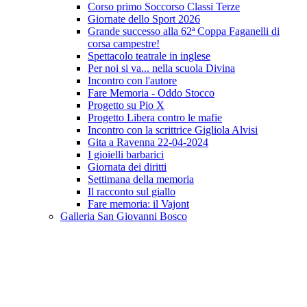
Corso primo Soccorso Classi Terze
Giornate dello Sport 2026
Grande successo alla 62ª Coppa Faganelli di
corsa campestre!
Spettacolo teatrale in inglese
Per noi si va... nella scuola Divina
Incontro con l'autore
Fare Memoria - Oddo Stocco
Progetto su Pio X
Progetto Libera contro le mafie
Incontro con la scrittrice Gigliola Alvisi
Gita a Ravenna 22-04-2024
I gioielli barbarici
Giornata dei diritti
Settimana della memoria
Il racconto sul giallo
Fare memoria: il Vajont
Galleria San Giovanni Bosco