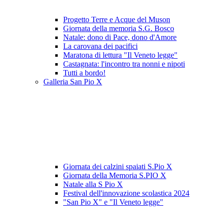
Progetto Terre e Acque del Muson
Giornata della memoria S.G. Bosco
Natale: dono di Pace, dono d'Amore
La carovana dei pacifici
Maratona di lettura "Il Veneto legge"
Castagnata: l'incontro tra nonni e nipoti
Tutti a bordo!
Galleria San Pio X
Giornata dei calzini spaiati S.Pio X
Giornata della Memoria S.PIO X
Natale alla S Pio X
Festival dell'innovazione scolastica 2024
"San Pio X" e "Il Veneto legge"