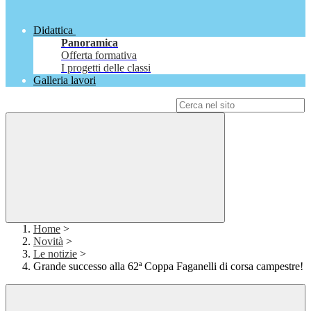
Didattica
Panoramica
Offerta formativa
I progetti delle classi
Galleria lavori
Campo di ricerca per le pagine del sito
Home
>
Novità
>
Le notizie
>
Grande successo alla 62ª Coppa Faganelli di corsa campestre!