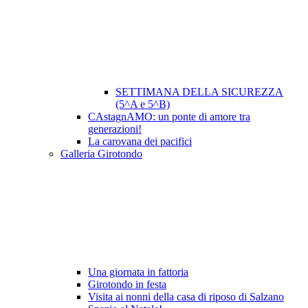
SETTIMANA DELLA SICUREZZA
(5^A e 5^B)
CAstagnAMO: un ponte di amore tra
generazioni!
La carovana dei pacifici
Galleria Girotondo
Una giornata in fattoria
Girotondo in festa
Visita ai nonni della casa di riposo di Salzano