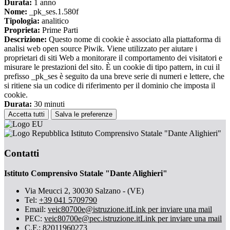
Durata:
1 anno
Nome:
_pk_ses.1.580f
Tipologia:
analitico
Proprieta:
Prime Parti
Descrizione:
Questo nome di cookie è associato alla piattaforma di
analisi web open source Piwik. Viene utilizzato per aiutare i
proprietari di siti Web a monitorare il comportamento dei visitatori e
misurare le prestazioni del sito. È un cookie di tipo pattern, in cui il
prefisso _pk_ses è seguito da una breve serie di numeri e lettere, che
si ritiene sia un codice di riferimento per il dominio che imposta il
cookie.
Durata:
30 minuti
Accetta tutti
Salva le preferenze
Istituto Comprensivo Statale "Dante Alighieri"
Contatti
Istituto Comprensivo Statale "Dante Alighieri"
Via Meucci 2, 30030 Salzano - (VE)
Tel:
+39 041 5709790
Email:
veic80700e@istruzione.it
Link per inviare una mail
PEC:
veic80700e@pec.istruzione.it
Link per inviare una mail
C.F.: 82011960273