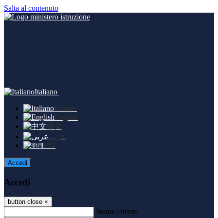
Salta al contenuto
Italiano
Italiano
English
中文
عربى
বাংলা
Accedi
Accedi
button close
×
Nome Utente