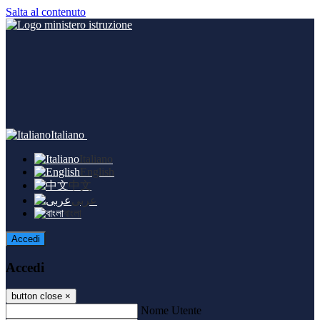
Salta al contenuto
Italiano
Italiano
English
中文
عربى
বাংলা
Accedi
Accedi
button close
×
Nome Utente