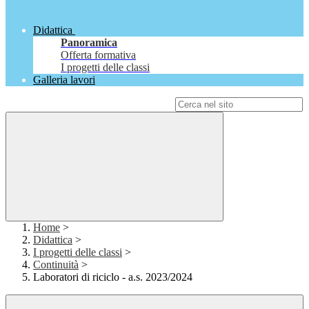
Didattica
Panoramica
Offerta formativa
I progetti delle classi
Galleria lavori
Campo di ricerca per le pagine del sito
Home
>
Didattica
>
I progetti delle classi
>
Continuità
>
Laboratori di riciclo - a.s. 2023/2024