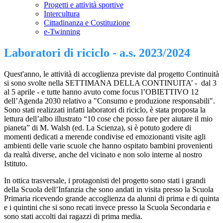
Progetti e attività sportive
Intercultura
Cittadinanza e Costituzione
e-Twinning
Laboratori di riciclo - a.s. 2023/2024
Quest'anno, le attività di accoglienza previste dal progetto Continuità
si sono svolte nella SETTIMANA DELLA CONTINUITA’ - dal 3
al 5 aprile - e tutte hanno avuto come focus l’OBIETTIVO 12
dell’Agenda 2030 relativo a "Consumo e produzione responsabili".
Sono stati realizzati infatti laboratori di riciclo, è stata proposta la
lettura dell’albo illustrato “10 cose che posso fare per aiutare il mio
pianeta” di M. Walsh (ed. La Scienza), si è potuto godere di
momenti dedicati a merende condivise ed emozionanti visite agli
ambienti delle varie scuole che hanno ospitato bambini provenienti
da realtà diverse, anche del vicinato e non solo interne al nostro
Istituto.
In ottica trasversale, i protagonisti del progetto sono stati i grandi
della Scuola dell’Infanzia che sono andati in visita presso la Scuola
Primaria ricevendo grande accoglienza da alunni di prima e di quinta
e i quintini che si sono recati invece presso la Scuola Secondaria e
sono stati accolti dai ragazzi di prima media.