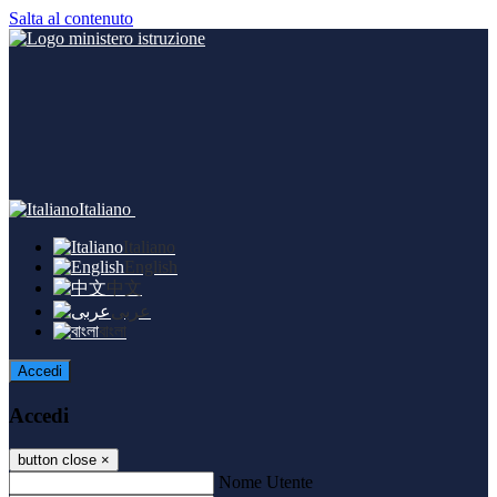
Salta al contenuto
Italiano
Italiano
English
中文
عربى
বাংলা
Accedi
Accedi
button close
×
Nome Utente