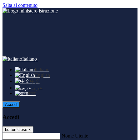
Salta al contenuto
Italiano
Italiano
English
中文
عربى
বাংলা
Accedi
Accedi
button close
×
Nome Utente