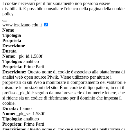
I cookie necessari per il funzionamento non possono essere
disabilitati. È possibile consultare l'elenco nella pagina della cookie
policy.
www.icsalzano.edu.it
Nome
Tipologia
Proprieta
Descrizione
Durata
Nome:
_pk_id.1.580f
Tipologia:
analitico
Proprieta:
Prime Parti
Descrizione:
Questo nome di cookie è associato alla piattaforma di
analisi web open source Piwik. Viene utilizzato per aiutare i
proprietari di siti Web a monitorare il comportamento dei visitatori e
misurare le prestazioni del sito. È un cookie di tipo pattern, in cui il
prefisso _pk_id è seguito da una breve serie di numeri e lettere, che
si ritiene sia un codice di riferimento per il dominio che imposta il
cookie.
Durata:
1 anno
Nome:
_pk_ses.1.580f
Tipologia:
analitico
Proprieta:
Prime Parti
Descrizione:
Questo nome di cookie è associato alla piattaforma di