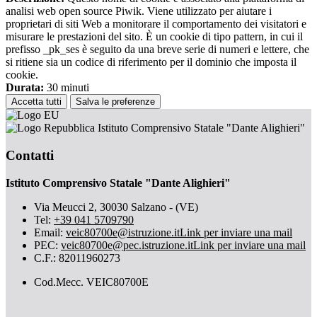
analisi web open source Piwik. Viene utilizzato per aiutare i
proprietari di siti Web a monitorare il comportamento dei visitatori e
misurare le prestazioni del sito. È un cookie di tipo pattern, in cui il
prefisso _pk_ses è seguito da una breve serie di numeri e lettere, che
si ritiene sia un codice di riferimento per il dominio che imposta il
cookie.
Durata:
30 minuti
Accetta tutti
Salva le preferenze
Istituto Comprensivo Statale "Dante Alighieri"
Contatti
Istituto Comprensivo Statale "Dante Alighieri"
Via Meucci 2, 30030 Salzano - (VE)
Tel:
+39 041 5709790
Email:
veic80700e@istruzione.it
Link per inviare una mail
PEC:
veic80700e@pec.istruzione.it
Link per inviare una mail
C.F.: 82011960273
Cod.Mecc. VEIC80700E