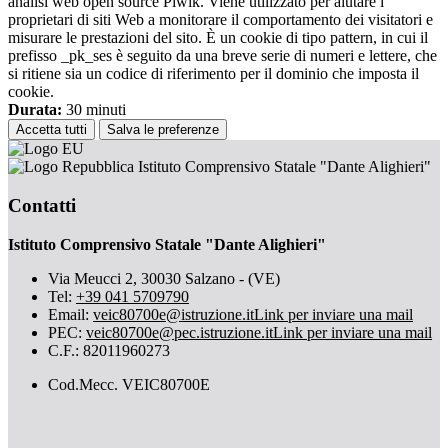
analisi web open source Piwik. Viene utilizzato per aiutare i
proprietari di siti Web a monitorare il comportamento dei visitatori e
misurare le prestazioni del sito. È un cookie di tipo pattern, in cui il
prefisso _pk_ses è seguito da una breve serie di numeri e lettere, che
si ritiene sia un codice di riferimento per il dominio che imposta il
cookie.
Durata:
30 minuti
Accetta tutti
Salva le preferenze
Istituto Comprensivo Statale "Dante Alighieri"
Contatti
Istituto Comprensivo Statale "Dante Alighieri"
Via Meucci 2, 30030 Salzano - (VE)
Tel:
+39 041 5709790
Email:
veic80700e@istruzione.it
Link per inviare una mail
PEC:
veic80700e@pec.istruzione.it
Link per inviare una mail
C.F.: 82011960273
Cod.Mecc. VEIC80700E