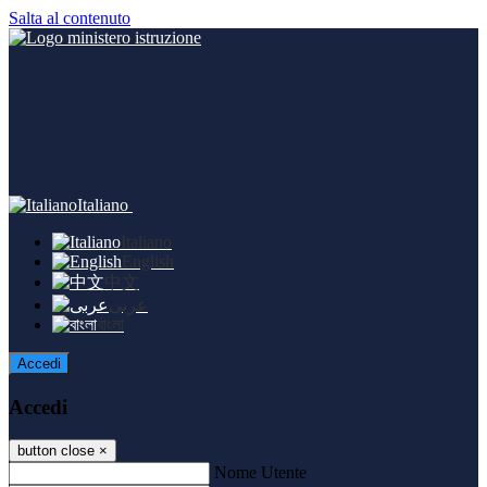
Salta al contenuto
Italiano
Italiano
English
中文
عربى
বাংলা
Accedi
Accedi
button close
×
Nome Utente