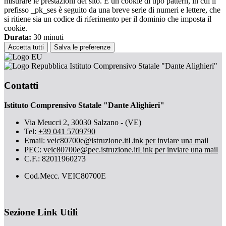
misurare le prestazioni del sito. È un cookie di tipo pattern, in cui il
prefisso _pk_ses è seguito da una breve serie di numeri e lettere, che
si ritiene sia un codice di riferimento per il dominio che imposta il
cookie.
Durata:
30 minuti
Accetta tutti
Salva le preferenze
Istituto Comprensivo Statale "Dante Alighieri"
Contatti
Istituto Comprensivo Statale "Dante Alighieri"
Via Meucci 2, 30030 Salzano - (VE)
Tel:
+39 041 5709790
Email:
veic80700e@istruzione.it
Link per inviare una mail
PEC:
veic80700e@pec.istruzione.it
Link per inviare una mail
C.F.: 82011960273
Cod.Mecc. VEIC80700E
Sezione Link Utili