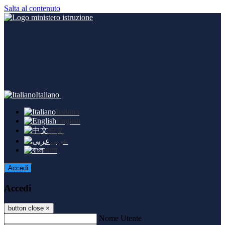
Salta al contenuto
Italiano
Italiano
English
中文
عربى
বাংলা
Accedi
Accedi
button close
×
Nome Utente