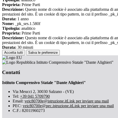
Proprieta:
Prime Parti
Descrizione:
Questo nome di cookie è associato alla piattaforma di ana
prestazioni del sito. È un cookie di tipo pattern, in cui il prefisso _pk
Durata:
1 anno
Nome:
_pk_ses.1.580f
Tipologia:
analitico
Proprieta:
Prime Parti
Descrizione:
Questo nome di cookie è associato alla piattaforma di ana
prestazioni del sito. È un cookie di tipo pattern, in cui il prefisso _pk
Durata:
30 minuti
Accetta tutti
Salva le preferenze
Istituto Comprensivo Statale "Dante Alighieri"
Contatti
Istituto Comprensivo Statale "Dante Alighieri"
Via Meucci 2, 30030 Salzano - (VE)
Tel:
+39 041 5709790
Email:
veic80700e@istruzione.it
Link per inviare una mail
PEC:
veic80700e@pec.istruzione.it
Link per inviare una mail
C.F.: 82011960273