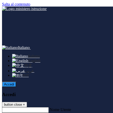
Salta al contenuto
Italiano
Italiano
English
中文
عربى
বাংলা
Accedi
Accedi
button close
×
Nome Utente