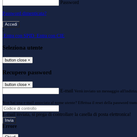
Password
Password dimenticata?
-
Entra con SPID
Entra con CIE
Seleziona utente
button close
×
Recupero password
button close
×
E-mail
Verrà inviato un messaggio all'indirizz
Non hai una e-mail associata al nome utente? Effettua il reset della password tram
E-mail inviata, si prega di controllare la casella di posta elettronica!
Errore