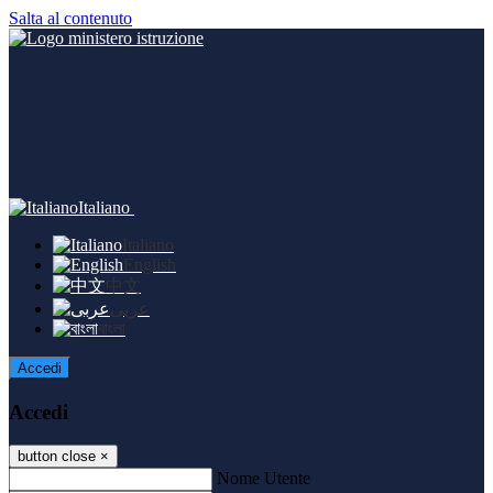
Salta al contenuto
Italiano
Italiano
English
中文
عربى
বাংলা
Accedi
Accedi
button close
×
Nome Utente