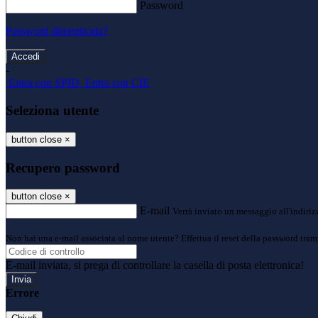
Password
Password dimenticata?
-
Entra con SPID
Entra con CIE
Seleziona utente
button close
×
Recupero password
button close
×
E-mail
Verrà inviato un messaggio all'indirizz
Non hai una e-mail associata al nome utente? Effettua il reset della password tram
E-mail inviata, si prega di controllare la casella di posta elettronica!
Errore