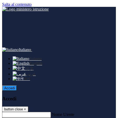
Salta al contenuto
Italiano
Italiano
English
中文
عربى
বাংলা
Accedi
Accedi
button close
×
Nome Utente