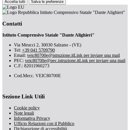
Accetta tutti
Salva le preferenze
Istituto Comprensivo Statale "Dante Alighieri"
Contatti
Istituto Comprensivo Statale "Dante Alighieri"
Via Meucci 2, 30030 Salzano - (VE)
Tel:
+39 041 5709790
Email:
veic80700e@istruzione.it
Link per inviare una mail
PEC:
veic80700e@pec.istruzione.it
Link per inviare una mail
C.F.: 82011960273
Cod.Mecc. VEIC80700E
Sezione Link Utili
Cookie policy
Note legali
Informativa Privacy
Ufficio Relazioni con il Pubblico
Dichiarazione di accessibilità