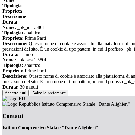
Nome
Tipologia
Proprieta
Descrizione
Durata
Nome:
_pk_id.1.580f
Tipologia:
analitico
Proprieta:
Prime Parti
Descrizione:
Questo nome di cookie è associato alla piattaforma di ana
prestazioni del sito. È un cookie di tipo pattern, in cui il prefisso _pk
Durata:
1 anno
Nome:
_pk_ses.1.580f
Tipologia:
analitico
Proprieta:
Prime Parti
Descrizione:
Questo nome di cookie è associato alla piattaforma di ana
prestazioni del sito. È un cookie di tipo pattern, in cui il prefisso _pk
Durata:
30 minuti
Accetta tutti
Salva le preferenze
Istituto Comprensivo Statale "Dante Alighieri"
Contatti
Istituto Comprensivo Statale "Dante Alighieri"