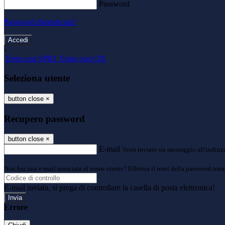
Password
Password dimenticata?
-
Entra con SPID
Entra con CIE
Seleziona utente
button close
×
Recupero password
button close
×
E-mail
Verrà inviato un messaggio all'indirizz
Non hai una e-mail associata al nome utente? Effettua il reset della password tram
E-mail inviata, si prega di controllare la casella di posta elettronica!
Errore