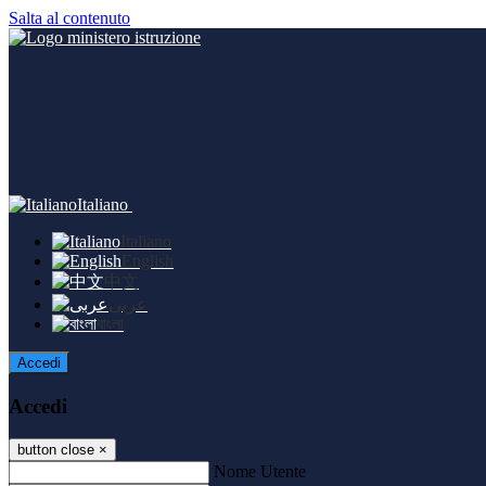
Salta al contenuto
Italiano
Italiano
English
中文
عربى
বাংলা
Accedi
Accedi
button close
×
Nome Utente