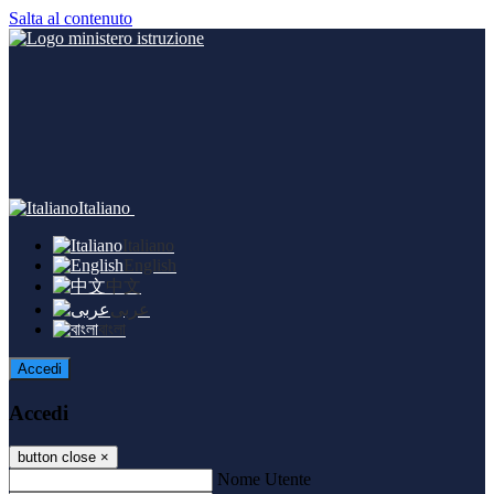
Salta al contenuto
Italiano
Italiano
English
中文
عربى
বাংলা
Accedi
Accedi
button close
×
Nome Utente