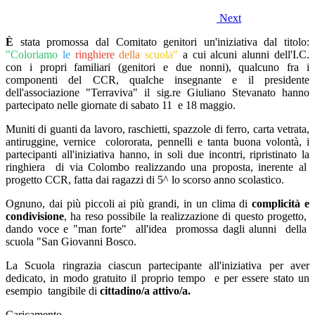
Next
È
stata promossa dal Comitato genitori un'iniziativa dal titolo:
"Coloriamo
le
ringhiere
della
scuola"
a cui alcuni alunni dell'I.C.
con i propri familiari (genitori e due nonni), qualcuno fra i
componenti del CCR, qualche insegnante e il presidente
dell'associazione "Terraviva" il sig.re Giuliano Stevanato hanno
partecipato nelle giornate di sabato 11 e 18 maggio.
Muniti di guanti da lavoro, raschietti, spazzole di ferro, carta vetrata,
antiruggine, vernice colororata, pennelli e tanta buona volontà, i
partecipanti all'iniziativa hanno, in soli due incontri, ripristinato la
ringhiera di via Colombo realizzando una proposta, inerente al
progetto CCR, fatta dai ragazzi di 5^ lo scorso anno scolastico.
Ognuno, dai più piccoli ai più grandi, in un clima di
complicità e
condivisione
, ha reso possibile la realizzazione di questo progetto,
dando voce e "man forte" all'idea promossa dagli alunni della
scuola "San Giovanni Bosco.
La Scuola ringrazia ciascun partecipante all'iniziativa per aver
dedicato, in modo gratuito il proprio tempo e per essere stato un
esempio tangibile di
cittadino/a attivo/a.
Caricamento...