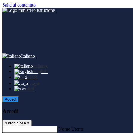
Salta al contenuto
Italiano
Italiano
English
中文
عربى
বাংলা
Accedi
Accedi
button close
×
Nome Utente