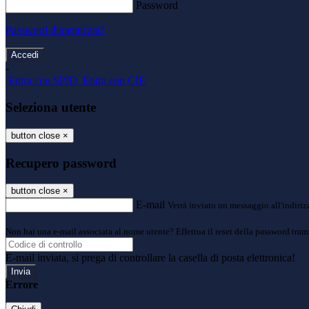
Password
Password dimenticata?
-
Entra con SPID
Entra con CIE
Seleziona utente
button close
×
Recupero password
button close
×
E-mail
Verrà inviato un messaggio all'indirizz
Non hai una e-mail associata al nome utente? Effettua il reset della password tram
E-mail inviata, si prega di controllare la casella di posta elettronica!
Errore