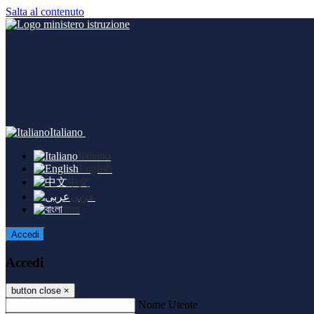
Salta al contenuto
Italiano
Italiano
English
中文
عربى
বাংলা
Accedi
Accedi
button close
×
Nome Utente