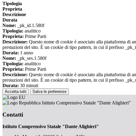
Tipologia
Proprieta
Descrizione
Durata
Nome:
_pk_id.1.580f
Tipologia:
analitico
Proprieta:
Prime Parti
Descrizione:
Questo nome di cookie è associato alla piattaforma di ana
prestazioni del sito. È un cookie di tipo pattern, in cui il prefisso _pk
Durata:
1 anno
Nome:
_pk_ses.1.580f
Tipologia:
analitico
Proprieta:
Prime Parti
Descrizione:
Questo nome di cookie è associato alla piattaforma di ana
prestazioni del sito. È un cookie di tipo pattern, in cui il prefisso _pk
Durata:
30 minuti
Accetta tutti
Salva le preferenze
Istituto Comprensivo Statale "Dante Alighieri"
Contatti
Istituto Comprensivo Statale "Dante Alighieri"