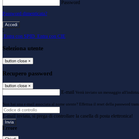
Password
Password dimenticata?
-
Entra con SPID
Entra con CIE
Seleziona utente
button close
×
Recupero password
button close
×
E-mail
Verrà inviato un messaggio all'indirizz
Non hai una e-mail associata al nome utente? Effettua il reset della password tram
E-mail inviata, si prega di controllare la casella di posta elettronica!
Errore