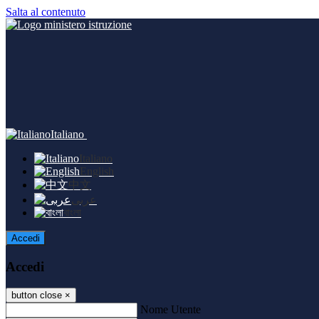
Salta al contenuto
Italiano
Italiano
English
中文
عربى
বাংলা
Accedi
Accedi
button close
×
Nome Utente