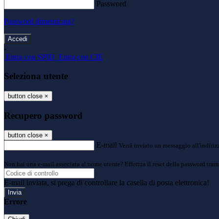
Password
Password dimenticata?
-
Entra con SPID
Entra con CIE
Seleziona utente
button close
×
Recupero password
button close
×
E-mail
Verrà inviato un messaggio all'indirizz
Non hai una e-mail associata al nome utente? Effettua il reset della password tram
E-mail inviata, si prega di controllare la casella di posta elettronica!
Errore