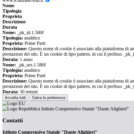
www.icsalzano.edu.it
Nome
Tipologia
Proprieta
Descrizione
Durata
Nome:
_pk_id.1.580f
Tipologia:
analitico
Proprieta:
Prime Parti
Descrizione:
Questo nome di cookie è associato alla piattaforma di ana
prestazioni del sito. È un cookie di tipo pattern, in cui il prefisso _pk
Durata:
1 anno
Nome:
_pk_ses.1.580f
Tipologia:
analitico
Proprieta:
Prime Parti
Descrizione:
Questo nome di cookie è associato alla piattaforma di ana
prestazioni del sito. È un cookie di tipo pattern, in cui il prefisso _pk
Durata:
30 minuti
Accetta tutti
Salva le preferenze
Istituto Comprensivo Statale "Dante Alighieri"
Contatti
Istituto Comprensivo Statale "Dante Alighieri"