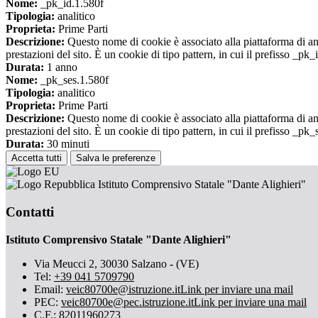
Nome:
_pk_id.1.580f
Tipologia:
analitico
Proprieta:
Prime Parti
Descrizione:
Questo nome di cookie è associato alla piattaforma di ana
prestazioni del sito. È un cookie di tipo pattern, in cui il prefisso _pk
Durata:
1 anno
Nome:
_pk_ses.1.580f
Tipologia:
analitico
Proprieta:
Prime Parti
Descrizione:
Questo nome di cookie è associato alla piattaforma di ana
prestazioni del sito. È un cookie di tipo pattern, in cui il prefisso _pk
Durata:
30 minuti
Accetta tutti
Salva le preferenze
Istituto Comprensivo Statale "Dante Alighieri"
Contatti
Istituto Comprensivo Statale "Dante Alighieri"
Via Meucci 2, 30030 Salzano - (VE)
Tel:
+39 041 5709790
Email:
veic80700e@istruzione.it
Link per inviare una mail
PEC:
veic80700e@pec.istruzione.it
Link per inviare una mail
C.F.: 82011960273