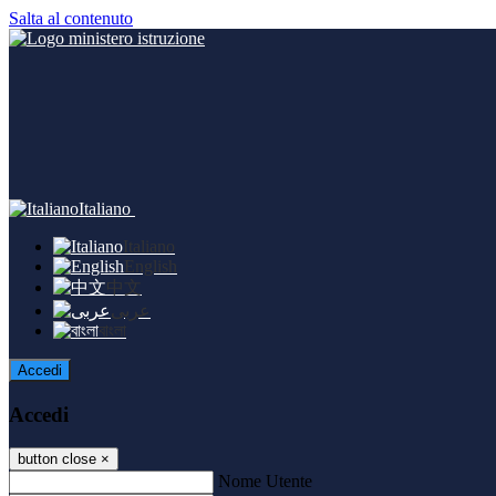
Salta al contenuto
Italiano
Italiano
English
中文
عربى
বাংলা
Accedi
Accedi
button close
×
Nome Utente