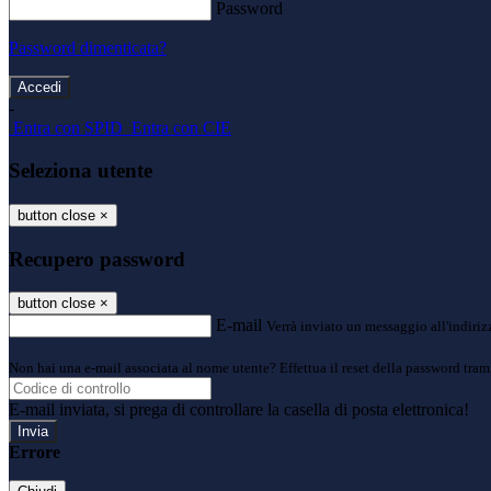
Password
Password dimenticata?
-
Entra con SPID
Entra con CIE
Seleziona utente
button close
×
Recupero password
button close
×
E-mail
Verrà inviato un messaggio all'indirizz
Non hai una e-mail associata al nome utente? Effettua il reset della password tram
E-mail inviata, si prega di controllare la casella di posta elettronica!
Errore