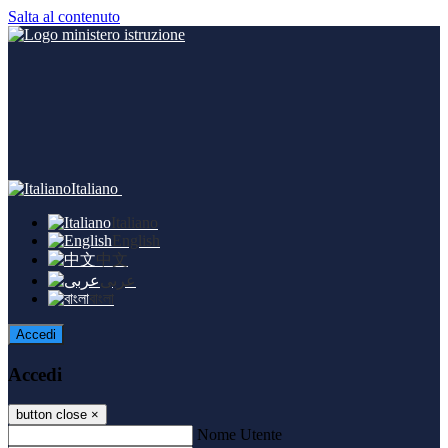
Salta al contenuto
Italiano
Italiano
English
中文
عربى
বাংলা
Accedi
Accedi
button close
×
Nome Utente