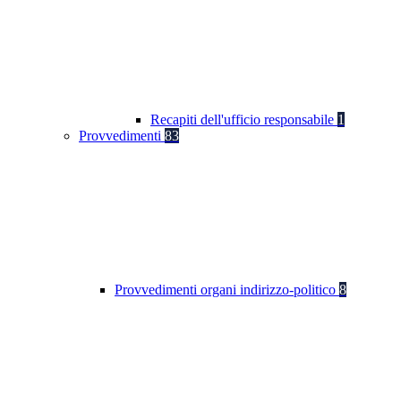
Recapiti dell'ufficio responsabile
1
Provvedimenti
83
Provvedimenti organi indirizzo-politico
8