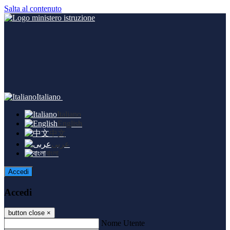
Salta al contenuto
Italiano
Italiano
English
中文
عربى
বাংলা
Accedi
Accedi
button close
×
Nome Utente