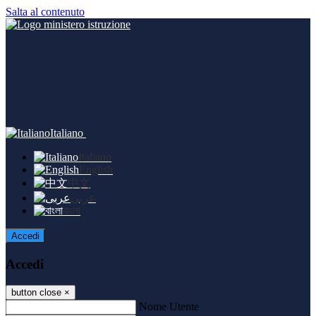
Salta al contenuto
Italiano
Italiano
English
中文
عربى
বাংলা
Accedi
Accedi
button close
×
Nome Utente