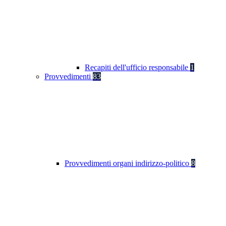
Recapiti dell'ufficio responsabile
1
Provvedimenti
83
Provvedimenti organi indirizzo-politico
8