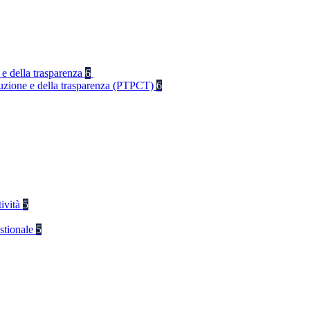
 e della trasparenza
6
rruzione e della trasparenza (PTPCT)
6
tività
5
stionale
5