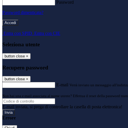
Password
Password dimenticata?
-
Entra con SPID
Entra con CIE
Seleziona utente
button close
×
Recupero password
button close
×
E-mail
Verrà inviato un messaggio all'indirizz
Non hai una e-mail associata al nome utente? Effettua il reset della password tram
E-mail inviata, si prega di controllare la casella di posta elettronica!
Errore