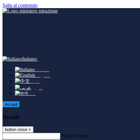
Salta al contenuto
Italiano
Italiano
English
中文
عربى
বাংলা
Accedi
Accedi
button close
×
Nome Utente