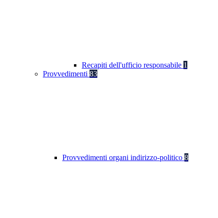
Recapiti dell'ufficio responsabile
1
Provvedimenti
83
Provvedimenti organi indirizzo-politico
8