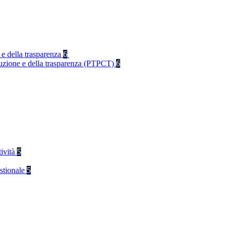
 e della trasparenza
6
rruzione e della trasparenza (PTPCT)
6
tività
5
stionale
5