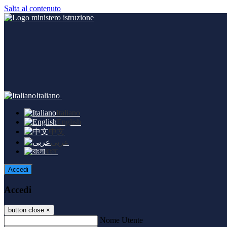
Salta al contenuto
Italiano
Italiano
English
中文
عربى
বাংলা
Accedi
Accedi
button close
×
Nome Utente