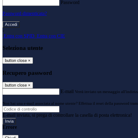
Password
Password dimenticata?
-
Entra con SPID
Entra con CIE
Seleziona utente
button close
×
Recupero password
button close
×
E-mail
Verrà inviato un messaggio all'indirizz
Non hai una e-mail associata al nome utente? Effettua il reset della password tram
E-mail inviata, si prega di controllare la casella di posta elettronica!
Errore