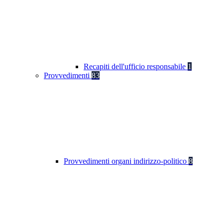
Recapiti dell'ufficio responsabile
1
Provvedimenti
83
Provvedimenti organi indirizzo-politico
8