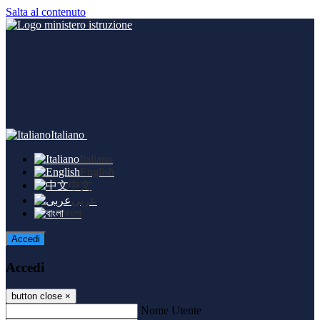
Salta al contenuto
Italiano
Italiano
English
中文
عربى
বাংলা
Accedi
Accedi
button close
×
Nome Utente