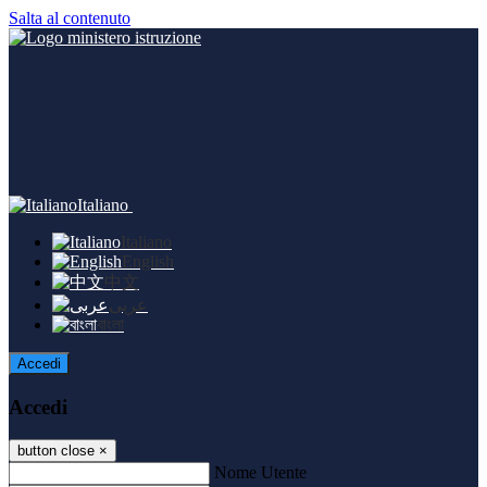
Salta al contenuto
Italiano
Italiano
English
中文
عربى
বাংলা
Accedi
Accedi
button close
×
Nome Utente