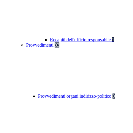
Recapiti dell'ufficio responsabile
1
Provvedimenti
83
Provvedimenti organi indirizzo-politico
8