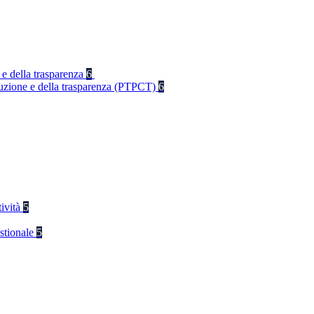
 e della trasparenza
6
rruzione e della trasparenza (PTPCT)
6
tività
5
stionale
5