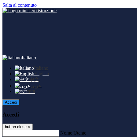
Salta al contenuto
Italiano
Italiano
English
中文
عربى
বাংলা
Accedi
Accedi
button close
×
Nome Utente