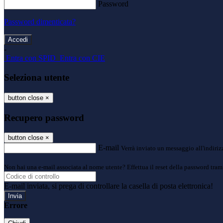
Password
Password dimenticata?
-
Entra con SPID
Entra con CIE
Seleziona utente
button close
×
Recupero password
button close
×
E-mail
Verrà inviato un messaggio all'indirizz
Non hai una e-mail associata al nome utente? Effettua il reset della password tram
E-mail inviata, si prega di controllare la casella di posta elettronica!
Errore