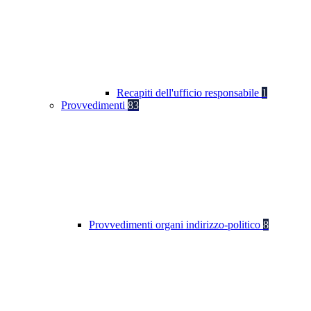
Recapiti dell'ufficio responsabile
1
Provvedimenti
83
Provvedimenti organi indirizzo-politico
8