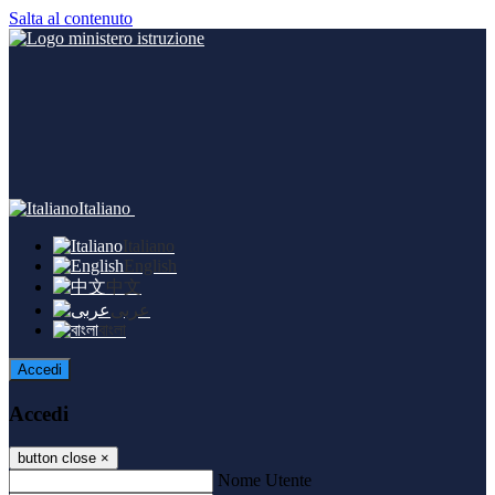
Salta al contenuto
Italiano
Italiano
English
中文
عربى
বাংলা
Accedi
Accedi
button close
×
Nome Utente