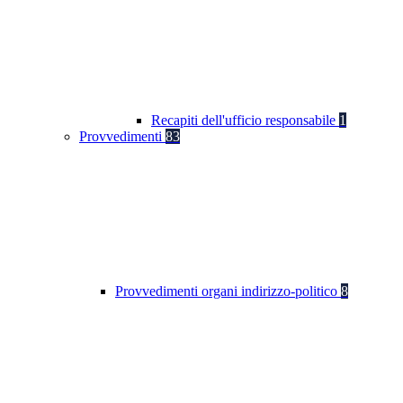
Recapiti dell'ufficio responsabile
1
Provvedimenti
83
Provvedimenti organi indirizzo-politico
8