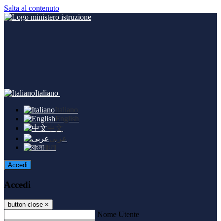
Salta al contenuto
Italiano
Italiano
English
中文
عربى
বাংলা
Accedi
Accedi
button close
×
Nome Utente