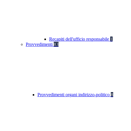
Recapiti dell'ufficio responsabile
1
Provvedimenti
83
Provvedimenti organi indirizzo-politico
8