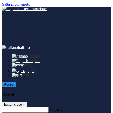
Salta al contenuto
Italiano
Italiano
English
中文
عربى
বাংলা
Accedi
Accedi
button close
×
Nome Utente