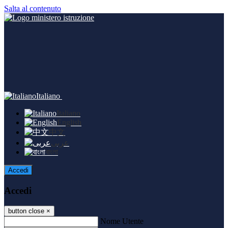
Salta al contenuto
Italiano
Italiano
English
中文
عربى
বাংলা
Accedi
Accedi
button close
×
Nome Utente