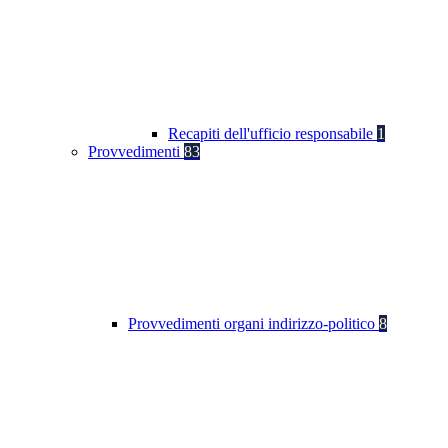
Recapiti dell'ufficio responsabile
1
Provvedimenti
83
Provvedimenti organi indirizzo-politico
8