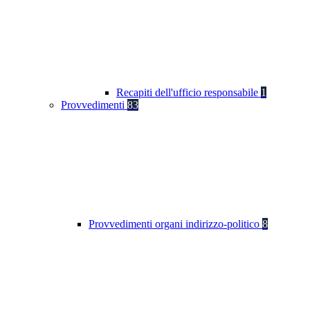
Recapiti dell'ufficio responsabile
1
Provvedimenti
83
Provvedimenti organi indirizzo-politico
8