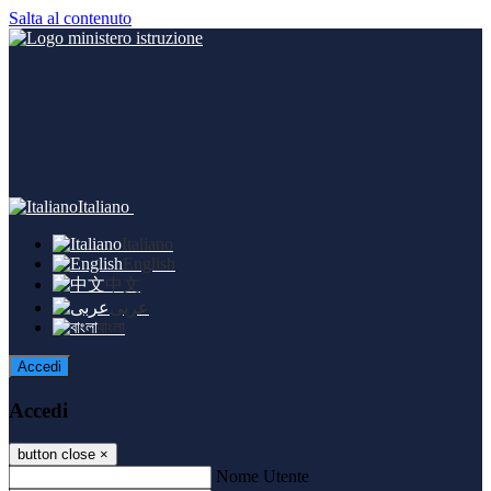
Salta al contenuto
Italiano
Italiano
English
中文
عربى
বাংলা
Accedi
Accedi
button close
×
Nome Utente