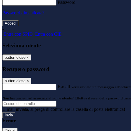
Password
Password dimenticata?
-
Entra con SPID
Entra con CIE
Seleziona utente
button close
×
Recupero password
button close
×
E-mail
Verrà inviato un messaggio all'indirizz
Non hai una e-mail associata al nome utente? Effettua il reset della password tram
E-mail inviata, si prega di controllare la casella di posta elettronica!
Errore