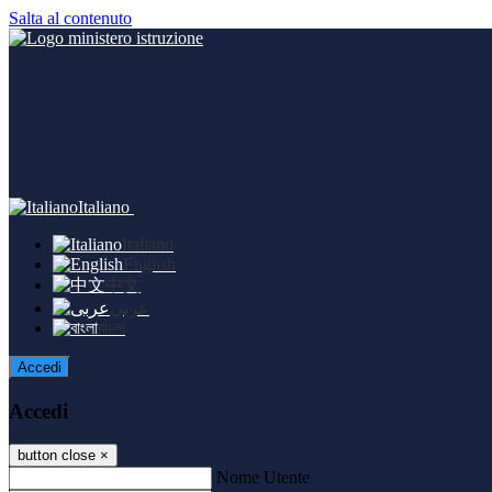
Salta al contenuto
Italiano
Italiano
English
中文
عربى
বাংলা
Accedi
Accedi
button close
×
Nome Utente