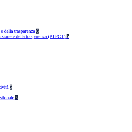
 e della trasparenza
6
rruzione e della trasparenza (PTPCT)
6
tività
5
stionale
5