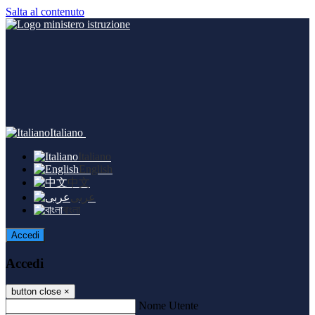
Salta al contenuto
Italiano
Italiano
English
中文
عربى
বাংলা
Accedi
Accedi
button close
×
Nome Utente