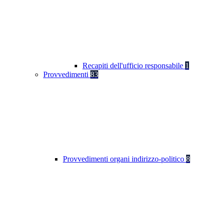
Recapiti dell'ufficio responsabile
1
Provvedimenti
83
Provvedimenti organi indirizzo-politico
8